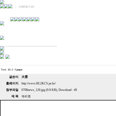
경기불교문화원 소개
강좌안내
문화답사안내
열린법회
문화원소식
회보
오늘의 부처님말씀
인사말
위빠사나 강좌
사찰문화답사기
금당포럼
문화원자료실(동영상)
사진자료실
경전강좌
설립이념
성지순례기
교계소식
조직구성
임원게시판
오늘의 일정
자유게시판
Total :
41
,
1
/
5 pages
찾아오시는 길
글쓴이
大雲
홈페이지
http://www.HL2KCS.pe.kr/
첨부파일
0708news_120.jpg (9.8 KB)
, Download : 49
제 목
제41호