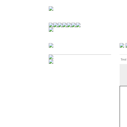
경기불교문화원 소개
강좌안내
문화답사안내
열린법회
문화원소식
회보
오늘의 부처님말씀
인사말
위빠사나 강좌
사찰문화답사기
금당포럼
문화원자료실(동영상)
사진자료실
경전강좌
설립이념
성지순례기
교계소식
Total
조직구성
임원게시판
오늘의 일정
자유게시판
찾아오시는 길