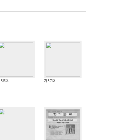
38호
제37호