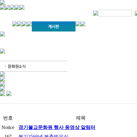
경기불교문화원 소개
강좌안내
문화답사안내
열린법회
문화원소식
회보
오늘의 부처님말씀
인사말
위빠사나 강좌
사찰문화답사기
금당포럼
문화원자료실(동영상)
사진자료실
경전강좌
설립이념
성지순례기
교계소식
조직구성
임원게시판
오늘의 일정
자유게시판
찾아오시는 길
번호
제목
Notice
경기불교문화원 행사 동영상 알림터
167
불기2569년 봉축법요식