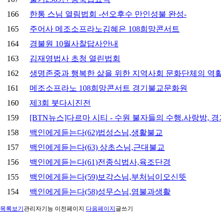
166
한통 스님 열림법회 -선오후수 만인성불 완성-
165
주어사 메조소프라노김혜은 108희망콘서트
164
경불원 10월사찰답사안내
163
김재영법사 초청 열린법회
162
생명존중과 행복한 삶을 위한 지역사회 문화단체의 역
161
메조소프라노 108희망콘서트 경기불교문화원
160
제3회 붓다시진전
159
[BTN뉴스]다르마 시티 - 수원 불자들의 수행.사랑방,
158
백인에게듣는다(62)법성스님,생활불교
157
백인에게듣는다(63) 상초스님,근대불교
156
백인에게듣는다(61)전종식법사,육조단경
155
백인에게듣는다(59)보각스님,부처님이오신뜻
154
백인에게듣는다(58)성무스님,염불과생활
목록보기
관리자기능
이전페이지
다음페이지
글쓰기