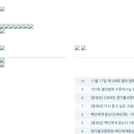
경기불교문화원 소개
강좌안내
문화답사안내
열린법회
문화원소식
회보
오늘의 부처님말씀
인사말
위빠사나 강좌
사찰문화답사기
금당포럼
문화원자료실(동영상)
사진자료실
경전강좌
설립이념
성지순례기
교계소식
조직구성
임원게시판
번호
오늘의 일정
자유게시판
11월 17일 제109회 열린 
10
찾아오시는 길
101회 열린법회 수루찌스님 
9
(동영상) 2004년 경기불교
8
[동영상] 다시 듣고 싶은 고승
7
백인에게 듣는다(제97회) - 
6
[동영상] 백인에게 듣는다 (제
5
경기불교문화원-백인에게듣는
4