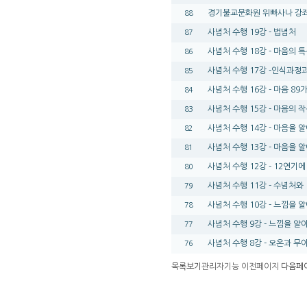
경기불교문화원 위빠사나 강좌 
88
사념처 수행 19강 - 법념처
87
사념처 수행 18강 - 마음의 
86
사념처 수행 17강 -인식과정
85
사념처 수행 16강 - 마음 89
84
사념처 수행 15강 - 마음의 작
83
사념처 수행 14강 - 마음을 
82
사념처 수행 13강 - 마음을 
81
사념처 수행 12강 - 12연기에
80
사념처 수행 11강 - 수념처와
79
사념처 수행 10강 - 느낌을 
78
사념처 수행 9강 - 느낌을 알
77
사념처 수행 8강 - 오온과 무
76
목록보기
관리자기능
이전페이지
다음페