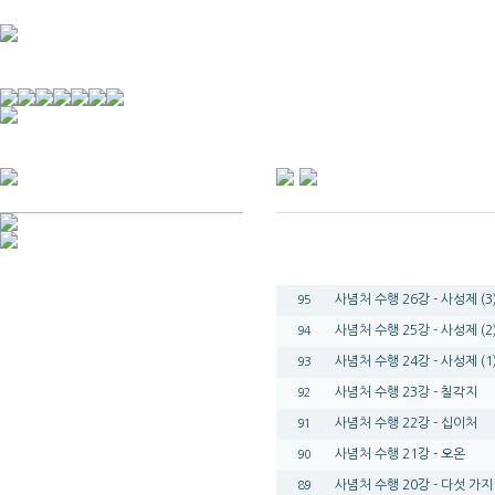
경기불교문화원 소개
강좌안내
문화답사안내
열린법회
문화원소식
회보
오늘의 부처님말씀
인사말
위빠사나 강좌
사찰문화답사기
금당포럼
문화원자료실(동영상)
사진자료실
경전강좌
설립이념
성지순례기
교계소식
조직구성
임원게시판
번호
오늘의 일정
자유게시판
사념처 수행 26강 - 사성제 (3
95
찾아오시는 길
사념처 수행 25강 - 사성제 (2
94
사념처 수행 24강 - 사성제 (1
93
사념처 수행 23강 - 칠각지
92
사념처 수행 22강 - 십이처
91
사념처 수행 21강 - 오온
90
사념처 수행 20강 - 다섯 가지
89