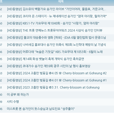
호
제목
[HD동영상] 김소유의 백팔가요 송가인 라이브 "가인이어라, 물음표, 거문고야,..
52
[HD동영상] 코리아 온 스테이지 - 뉴 제네레이션 송가인 "엄마 아리랑, 월하가약"
51
[HD동영상] KBS1-TV 가요무대 제1848회 - 송가인 "사랑가, 엄마 아리랑"
50
[HD동영상] THE 트롯 연예뉴스 트롯뮤직어워즈 2024 시상식 송가인 인터뷰
49
[HD동영상]] 불교의 대승풍수와 영화 [파묘] - IDIA 6월 열린법회 법사:문광스님
48
[HD동영상] 나비새김 홍보대사 송가인 위촉식 제8회 노인학대 예방의 날 기념식
47
[HD동영상] 머루다래 "녹슬은 기찻길" KBS 가요무대 제1853회 - 6월의 노래
46
[HD동영상] 제14회 화성 뱃놀이 축제 개막식 송가인 축하공연
45
[HD동영상] 초대가수 송가인 제59회 광주 시민의 날 행사 홍보영상
44
[HD동영상] 2024 고흥만 벚꽃길 @4.05 🌸 Cherry-blossom at Goheung #2
43
[HD동영상] 2024 고흥만 벚꽃길 @4.01 🌸 Cherry-blossom at Goheung #1
42
[HD동영상] 2023 고흥만 벚꽃길 @3.31. Cherry-blossom at Goheung
41
이 공부 왜 하는가
40
사띠 수행
39
미스트롯 퀸 송가인이 첫스승님과 남도민요 "성주풀이"
38