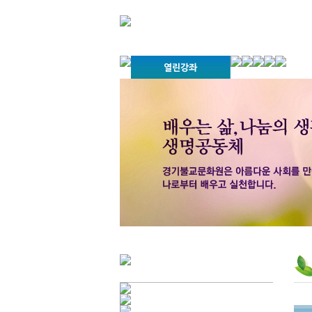
경기불교문화원 소개
강좌안내
문화답사안내
열린법회
문화원소식
회보
오늘의
인사말
위빠사나 강좌
사찰문화답사기
금당포럼
문화원자료실(
사진자료
경전강
설립이념
성지순례기
교계소식
조직구성
임원게시판
오늘의 일정
자유게시판
찾아오시는 길