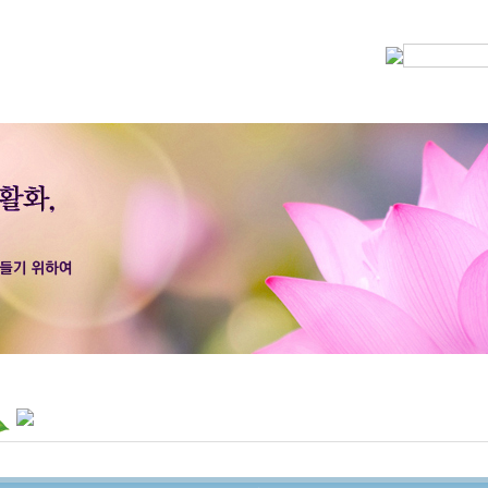
 부처님말씀
동영상)
실
좌