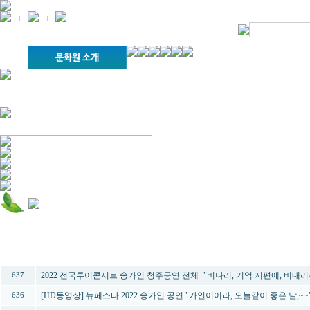
경기불교문화원 소개
강좌안내
문화답사안내
열린법회
문화원소식
회보
오늘의 부처님말씀
인사말
위빠사나 강좌
사찰문화답사기
금당포럼
문화원자료실(동영상)
사진자료실
경전강좌
설립이념
성지순례기
교계소식
조직구성
임원게시판
오늘의 일정
자유게시판
찾아오시는 길
번호
제목
2022 전국투어콘서트 송가인 청주공연 전체+"비나리, 기억 저편에, 비내리
637
[HD동영상] 뉴페스타 2022 송가인 공연 "가인이어라, 오늘같이 좋은 날,~~
636