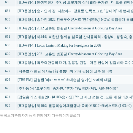
[HD동영상] 인생역전의 주인공 트롯계의 신데렐라 송가인 - 더 트롯 연예
635
[HD동영상] 송가인이 걍~나왔어라. 강호동 단독토크쇼 "걍나와" 네 번째 
634
[HD동영상] 송가인 2022 전국투어콘서트 '연가(戀歌)' NOW. 독점공개 특
633
[HD동영상] 2022 고흥만 벚꽃길 Cherry-blossom at Goheung Bay Area
632
[HD동영상] 제44회 북한산 형제봉 심곡암 산사음악회 - 황상미, 정향숙, 
631
[HD동영상] Lotus Lantern Making for Foreigners in 2006
630
[HD동영상] 2021 고흥만 벚꽃길 Cherry-blossom at Goheung Bay Area
629
[HD동영상] 척추측만증의 대가, 김용정 원장 - 마흔 한살에 컬럼비아 교
628
[지승호가 만난 의사들] 前 콜롬비아 의대 김용정 교수 인터뷰
627
[TBS FM] 김성환 '비바 트로트' 초대손님 송가인 노래와 대담
626
[주간동아] ‘트롯여제’ 송가인, “혼자 다닐 때가 제일 서러웠어요”
625
[강일홍의 스페셜인터뷰100-송가인] "먹고 자고 쓰는 것, 모든 게 달라졌다
624
[HD동영상] 제16회 월등복숭아체험행사 축하 MBC가요베스트B (1:03:40)
623
목록보기
관리자기능
이전페이지
다음페이지
글쓰기