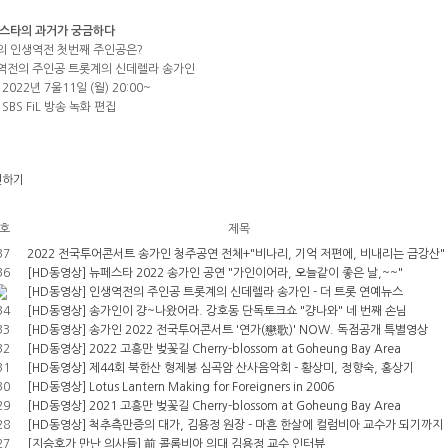
 스타의 과거가 궁금하다
의 인생역전 첫번째 주인공은?
역전의 주인공 트롯계의 신데렐라 송가인
 2022년 7울11일 (월) 20:00~
 SBS FiL 방송 녹화 편집
하기
호
제목
37
2022 전국투어콘서트 송가인 청주공연 전체+"비나리, 기억 저편에, 비내리는 금강산"
36
[HD동영상] 뉴페스타 2022 송가인 공연 "가인이어라, 오늘같이 좋은 날,~~"
[HD동영상] 인생역전의 주인공 트롯계의 신데렐라 송가인 - 더 트롯 연예뉴스
34
[HD동영상] 송가인이 걍~나왔어라. 강호동 단독토크쇼 "걍나와" 네 번째 손님
33
[HD동영상] 송가인 2022 전국투어콘서트 '연가(戀歌)' NOW. 독점공개 특별영상
32
[HD동영상] 2022 고흥만 벚꽃길 Cherry-blossom at Goheung Bay Area
31
[HD동영상] 제44회 북한산 형제봉 심곡암 산사음악회 - 황상미, 정향숙, 홍상기
30
[HD동영상] Lotus Lantern Making for Foreigners in 2006
29
[HD동영상] 2021 고흥만 벚꽃길 Cherry-blossom at Goheung Bay Area
28
[HD동영상] 척추측만증의 대가, 김용정 원장 - 마흔 한살에 컬럼비아 교수가 되기까지
27
[지승호가 만난 의사들] 前 콜롬비아 의대 김용정 교수 인터뷰