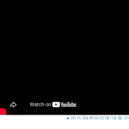
▲ SBS FiL 방송 @2022년7울11일 (월) 20: