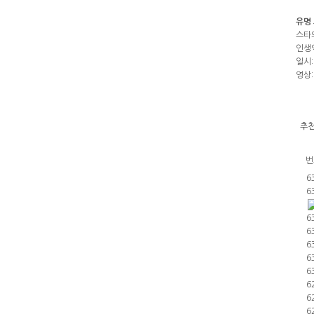
유명
스타
인생
일시:
영상:
추천
번
6
6
6
6
6
6
6
6
6
6