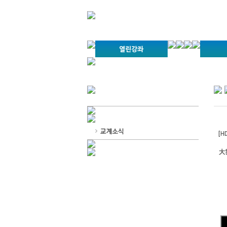
경기불교문화원 소개
강좌안내
문화답사안내
열린법회
문화원소식
회보
오늘의
인사말
위빠사나 강좌
사찰문화답사기
금당포럼
문화원자료실(
사진자료
경전강
설립이념
성지순례기
교계소식
조직구성
임원게시판
오늘의 일정
자유게시판
[H
찾아오시는 길
大