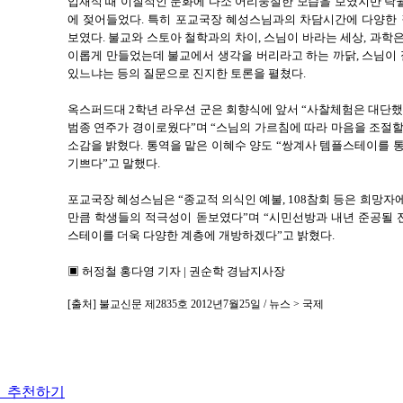
입재식 때 이질적인 문화에 다소 어리둥절한 모습을 보였지만 탁
에 젖어들었다. 특히 포교국장 혜성스님과의 차담시간에 다양한 
보였다. 불교와 스토아 철학과의 차이, 스님이 바라는 세상, 과학
이롭게 만들었는데 불교에서 생각을 버리라고 하는 까닭, 스님이 
있느냐는 등의 질문으로 진지한 토론을 펼쳤다.
옥스퍼드대 2학년 라우션 군은 회향식에 앞서 “사찰체험은 대단했
범종 연주가 경이로웠다”며 “스님의 가르침에 따라 마음을 조절할 
소감을 밝혔다. 통역을 맡은 이혜수 양도 “쌍계사 템플스테이를 
기쁘다”고 말했다.
포교국장 혜성스님은 “종교적 의식인 예불, 108참회 등은 희망자
만큼 학생들의 적극성이 돋보였다”며 “시민선방과 내년 준공될
스테이를 더욱 다양한 계층에 개방하겠다”고 밝혔다.
▣ 허정철 홍다영 기자 | 권순학 경남지사장
[출처] 불교신문 제2835호 2012년7월25일 / 뉴스 > 국제
추천하기