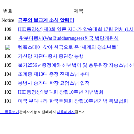
번호
제목
Notice
금주의 불교계 소식 알림터
109
[HD동영상] 제8회 영문 자타카 암송대회 17팀 전체 (1시
108
왓붓다랭시(Wat Buddharangsee)한국 법당개원식
템플스테이 찾아 한국으로 온 ‘세계의 청소년들’
106
가산당 지관대종사 종단장 봉행
105
불기2556년종정예하 신년법어 및 총무원장 자승스님 
104
조계종 제13대 종정 진제스님 추대
103
봉녕사 승가대 학장 묘엄스님 입적
102
[HD동영상] 붓다회 창립10주년 기념법회
101
미국 부다나라 한국후원회 창립10주년기념 특별법회
목록보기
관리자기능
이전페이지
다음페이지
글쓰기