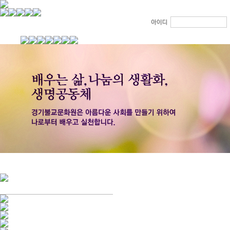
경기불교문화원 소개
강좌안내
문화답사안내
열린법회
문화원소식
회보
오늘의 부처님말씀
인사말
위빠사나 강좌
사찰문화답사기
금당포럼
문화원자료실(동영상)
사진자료실
경전강좌
설립이념
성지순례기
교계소식
조직구성
임원게시판
오늘의 일정
자유게시판
찾아오시는 길