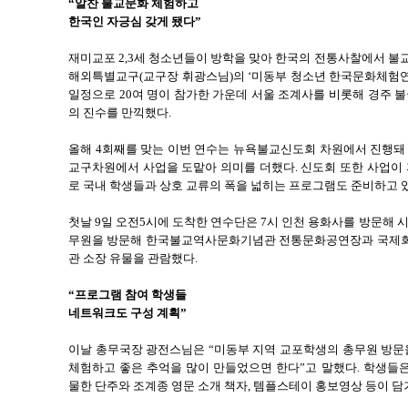
“알찬 불교문화 체험하고
한국인 자긍심 갖게 됐다”
재미교포 2,3세 청소년들이 방학을 맞아 한국의 전통사찰에서 불
해외특별교구(교구장 휘광스님)의 ‘미동부 청소년 한국문화체험연수
일정으로 20여 명이 참가한 가운데 서울 조계사를 비롯해 경주 불
의 진수를 만끽했다.
올해 4회째를 맞는 이번 연수는 뉴욕불교신도회 차원에서 진행돼
교구차원에서 사업을 도맡아 의미를 더했다. 신도회 또한 사업이 
로 국내 학생들과 상호 교류의 폭을 넓히는 프로그램도 준비하고 
첫날 9일 오전5시에 도착한 연수단은 7시 인천 용화사를 방문해 
무원을 방문해 한국불교역사문화기념관 전통문화공연장과 국제회
관 소장 유물을 관람했다.
“프로그램 참여 학생들
네트워크도 구성 계획”
이날 총무국장 광전스님은 “미동부 지역 교포학생의 총무원 방문
체험하고 좋은 추억을 많이 만들었으면 한다”고 말했다. 학생들
물한 단주와 조계종 영문 소개 책자, 템플스테이 홍보영상 등이 담