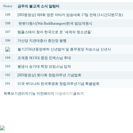
금주의 불교계 소식 알림터
Notice
[HD동영상] 제8회 영문 자타카 암송대회 17팀 전체 (1시간52분37초)
109
왓붓다랭시(Wat Buddharangsee)한국 법당개원식
108
템플스테이 찾아 한국으로 온 ‘세계의 청소년들’
107
가산당 지관대종사 종단장 봉행
106
불기2556년종정예하 신년법어 및 총무원장 자승스님 신년사
조계종 제13대 종정 진제스님 추대
104
봉녕사 승가대 학장 묘엄스님 입적
103
[HD동영상] 붓다회 창립10주년 기념법회
102
미국 부다나라 한국후원회 창립10주년기념 특별법회
101
목록보기
관리자기능
이전페이지
다음페이지
글쓰기