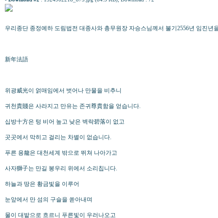
우리종단 종정예하 도림법전 대종사와 총무원장 자승스님께서 불기2556년 임진년
新年法語
위광威光이 얽매임에서 벗어나 만물을 비추니
귀천貴賤은 사라지고 만유는 존귀尊貴함을 얻습니다.
십방十方은 텅 비어 높고 낮은 벽락碧落이 없고
곳곳에서 막히고 걸리는 차별이 없습니다.
푸른 용龍은 대천세계 밖으로 뛰쳐 나아가고
사자獅子는 만길 봉우리 위에서 소리칩니다.
하늘과 땅은 황금빛을 이루어
눈앞에서 만 섬의 구슬을 쏟아내며
물이 대밭으로 흐르니 푸른빛이 우러나오고