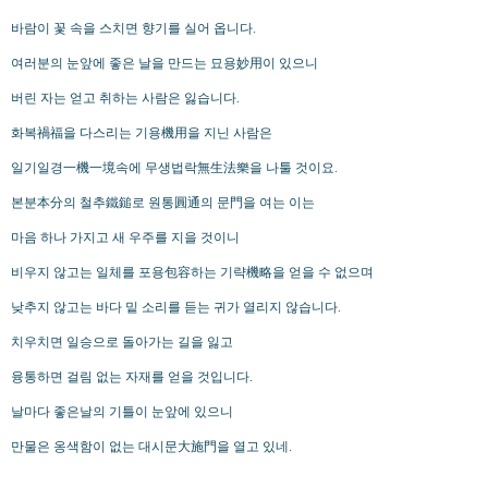
바람이 꽃 속을 스치면 향기를 실어 옵니다.
여러분의 눈앞에 좋은 날을 만드는 묘용妙用이 있으니
버린 자는 얻고 취하는 사람은 잃습니다.
화복禍福을 다스리는 기용機用을 지닌 사람은
일기일경一機一境속에 무생법락無生法樂을 나툴 것이요.
본분本分의 철추鐵鎚로 원통圓通의 문門을 여는 이는
마음 하나 가지고 새 우주를 지을 것이니
비우지 않고는 일체를 포용包容하는 기략機略을 얻을 수 없으며
낮추지 않고는 바다 밑 소리를 듣는 귀가 열리지 않습니다.
치우치면 일승으로 돌아가는 길을 잃고
융통하면 걸림 없는 자재를 얻을 것입니다.
날마다 좋은날의 기틀이 눈앞에 있으니
만물은 옹색함이 없는 대시문大施門을 열고 있네.