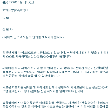
佛紀 2556年 1月 1日 元旦
大韓佛敎曹溪宗 宗正
法 傳
신 년 사
- 지혜의 눈으로 오늘의 안개를 헤쳐가야 합니다 -
임진년 새해가 성도(成道)의 새벽으로 밝았습니다. 부처님께서 진리의 빛을 밝히신 
가 스스로 가득하라는 심심상인(心心相印)의 뜻입니다.
새해에는 우리 사회가 치러야 할 두 번의 선거와 북녘에서 전해진 세연이진(世緣已盡
점들로 기다리고 있습니다. 이러한 상황에서 지혜로운 선택과 판단의 기준은 공존과 
북은 공존과 상생의 날을 열 수 있어야 합니다.
새로운 지도자를 선택함에 있어서도 언제나 공평하여 사사로움이 없는 공심(公心)과 
으면 일궤십기(一饋十起)하는 참된 지도자를 알아보아야 합니다.
불확실성의 시대일수록 밝은 미래를 향해 진력하고, 시간의 한 편을 담당한 우리로서
움을 추구하는 것은 큰 미덕이지만 바르고 확실한 결단이 가시적인 미래를 만들어 줄