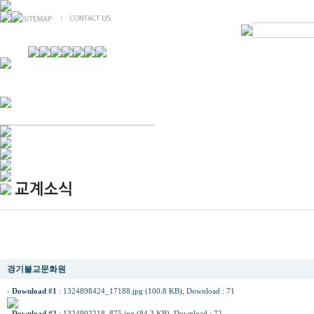
경기불교문화원 소개
강좌안내
문화답사안내
열린법회
문화원소식
회보
오늘의 부처님말씀
인사말
위빠사나 강좌
사찰문화답사기
금당포럼
문화원자료실(동영상)
사진자료실
경전강좌
설립이념
성지순례기
교계소식
조직구성
임원게시판
오늘의 일정
자유게시판
찾아오시는 길
불기2556년종정예하 신년법어 및 총무원장 자승스님 신년사
경기불교문화원
-
Download #1
:
1324898424_17188.jpg (100.8 KB)
, Download : 71
-
Download #2
:
1324902218_875.jpg (84.3 KB)
, Download : 72