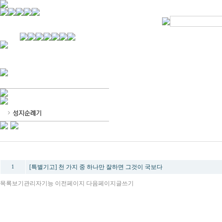
경기불교문화원 소개
강좌안내
문화답사안내
열린법회
문화원소식
회보
오늘의 부처님말씀
인사말
위빠사나 강좌
사찰문화답사기
금당포럼
문화원자료실(동영상)
사진자료실
경전강좌
설립이념
성지순례기
교계소식
조직구성
임원게시판
오늘의 일정
자유게시판
찾아오시는 길
번호
제목
[특별기고] 천 가지 중 하나만 잘하면 그것이 국보다
1
목록보기
관리자기능
이전페이지
다음페이지
글쓰기