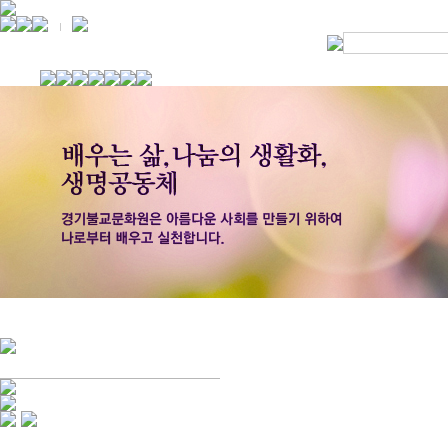
경기불교문화원 소개
강좌안내
문화답사안내
열린법회
문화원소식
회보
오늘의 부처님말씀
인사말
위빠사나 강좌
사찰문화답사기
금당포럼
문화원자료실(동영상)
사진자료실
경전강좌
설립이념
성지순례기
교계소식
조직구성
임원게시판
오늘의 일정
자유게시판
찾아오시는 길