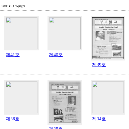
Total :
41
,
1
/
5 pages
제41호
제40호
제39호
제36호
제34호
제35호