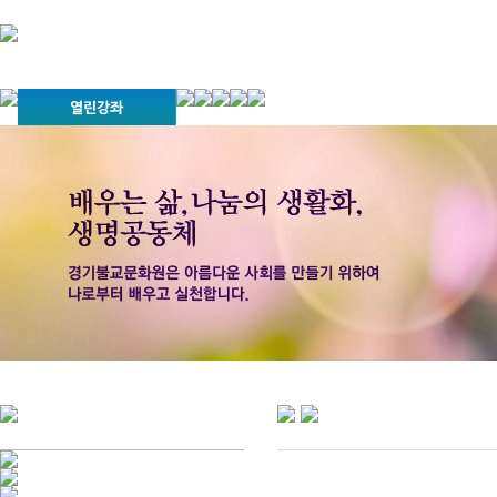
경기불교문화원 소개
강좌안내
문화답사안내
열린법회
문화원소식
회보
오늘의 부처님말씀
인사말
위빠사나 강좌
사찰문화답사기
금당포럼
문화원자료실(동영상)
사진자료실
경전강좌
설립이념
성지순례기
교계소식
조직구성
임원게시판
오늘의 일정
자유게시판
찾아오시는 길