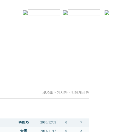
HOME > 게시판 > 임원게시판
작성자
작성일
추천
조회
관리자
2003/12/09
0
7
大雲
2014/11/12
0
3