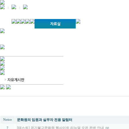
경기불교문화원 소개
강좌안내
문화답사안내
열린법회
문화원소식
회보
오늘의 부처님말씀
인사말
위빠사나 강좌
사찰문화답사기
금당포럼
문화원자료실(동영상)
사진자료실
경전강좌
설립이념
성지순례기
교계소식
조직구성
임원게시판
오늘의 일정
자유게시판
찾아오시는 길
번호
제목
문화원의 임원과 실무자 전용 알림터
Notice
[테스트] 경기불교문화원 웹사이트 리뉴얼 오픈 완료 안내
7
[1]