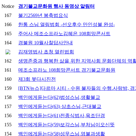
Notice
경기불교문화원 행사 동영상 알림터
167
불기2569년 봉축법요식
166
한통 스님 열림법회 -선오후수 만인성불 완성-
165
주어사 메조소프라노김혜은 108희망콘서트
164
경불원 10월사찰답사안내
김재영법사 초청 열린법회
162
생명존중과 행복한 삶을 위한 지역사회 문화단체의 역
161
메조소프라노 108희망콘서트 경기불교문화원
160
제3회 붓다시진전
159
[BTN뉴스]다르마 시티 - 수원 불자들의 수행.사랑방,
158
백인에게듣는다(62)법성스님,생활불교
157
백인에게듣는다(63) 상초스님,근대불교
156
백인에게듣는다(61)전종식법사,육조단경
155
백인에게듣는다(59)보각스님,부처님이오신뜻
154
백인에게듣는다(58)성무스님,염불과생활