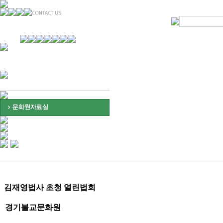
경기불교문화원 소개
강좌안내
문화답사안내
열린법회
문화원소식
회보
오늘의 부처님말씀
인사말
위빠사나 강좌
사찰문화답사기
금당포럼
문화원자료실(동영상)
사진자료실
경전강좌
설립이념
성지순례기
교계소식
조직구성
임원게시판
오늘의 일정
자유게시판
찾아오시는 길
김재영법사 초청 열린법회
경기불교문화원