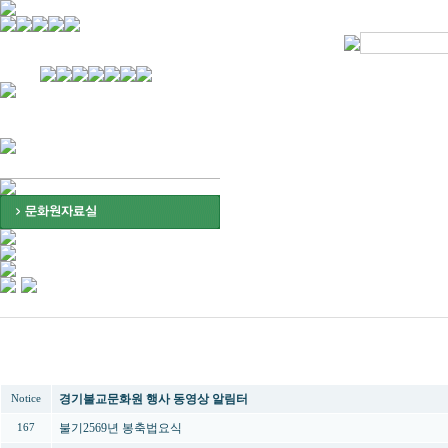
경기불교문화원 소개
강좌안내
문화답사안내
열린법회
문화원소식
회보
오늘의 부처님말씀
인사말
위빠사나 강좌
사찰문화답사기
금당포럼
문화원자료실(동영상)
사진자료실
경전강좌
설립이념
성지순례기
교계소식
조직구성
임원게시판
오늘의 일정
자유게시판
찾아오시는 길
번호
제목
경기불교문화원 행사 동영상 알림터
Notice
불기2569년 봉축법요식
167