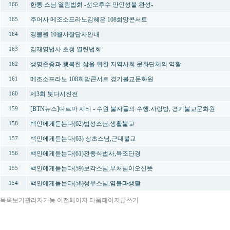
한통 스님 열림법회 -선오후수 만인성불 완성-
166
주어사 메조소프라노김혜은 108희망콘서트
165
경불원 10월사찰답사안내
164
김재영법사 초청 열린법회
163
생명존중과 행복한 삶을 위한 지역사회 문화단체의 역활
162
메조소프라노 108희망콘서트 경기불교문화원
161
제3회 붓다시진전
160
[BTN뉴스]다르마 시티 - 수원 불자들의 수행.사랑방, 경기불교문화원
159
백인에게듣는다(62)법성스님,생활불교
158
백인에게듣는다(63) 상초스님,근대불교
157
백인에게듣는다(61)전종식법사,육조단경
156
백인에게듣는다(59)보각스님,부처님이오신뜻
155
백인에게듣는다(58)성무스님,염불과생활
154
목록보기
관리자기능
이전페이지
다음페이지
글쓰기