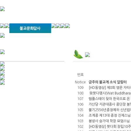
경기불교문화원 소개
강좌안내
문화답사안내
열린법회
문화원소식
회보
오늘의 부처님말씀
인사말
위빠사나 강좌
사찰문화답사기
금당포럼
문화원자료실(동영상)
사진자료실
경전강좌
설립이념
성지순례기
교계소식
조직구성
임원게시판
오늘의 일정
자유게시판
번호
찾아오시는 길
Notice
금주의 불교계 소식 알림터
109
[HD동영상] 제8회 영문 자타
108
왓붓다랭시(Wat Buddhar
107
템플스테이 찾아 한국으로 온 
106
가산당 지관대종사 종단장 봉
105
불기2556년종정예하 신년법
104
조계종 제13대 종정 진제스님
103
봉녕사 승가대 학장 묘엄스님
102
[HD동영상] 붓다회 창립10