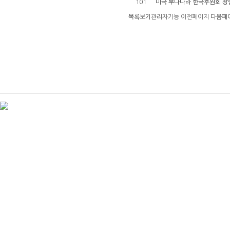
101
미국 부다나라 한국후원회 창
목록보기
관리자기능
이전페이지
다음페