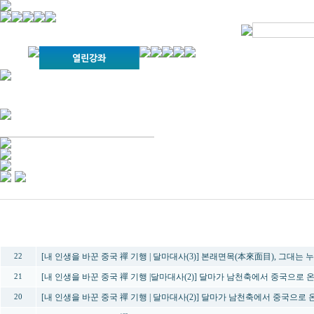
경기불교문화원 소개
강좌안내
문화답사안내
열린법회
문화원소식
회보
오늘의 부처님말씀
인사말
위빠사나 강좌
사찰문화답사기
금당포럼
문화원자료실(동영상)
사진자료실
경전강좌
설립이념
성지순례기
교계소식
조직구성
임원게시판
오늘의 일정
자유게시판
찾아오시는 길
번호
제목
[내 인생을 바꾼 중국 禪 기행 | 달마대사(3)] 본래면목(本來面目), 그대는
22
[내 인생을 바꾼 중국 禪 기행 |달마대사(2)] 달마가 남천축에서 중국으로 온 까
21
[내 인생을 바꾼 중국 禪 기행 | 달마대사(2)] 달마가 남천축에서 중국으로 온 
20