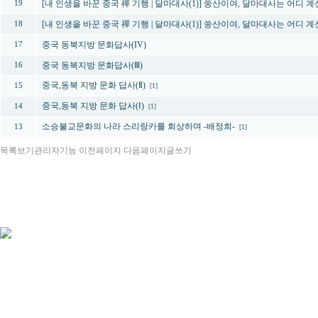
[내 인생을 바꾼 중국 禪 기행 | 달마대사(1)] 쑹산이여, 달마대사는 어디 계신가
19
[내 인생을 바꾼 중국 禪 기행 | 달마대사(1)] 쑹산이여, 달마대사는 어디 계신가
18
중국 동북지방 문화답사(IV)
17
중국 동북지방 문화답사(Ⅲ)
16
중국,동북 지방 문화 답사(Ⅱ)
15
[1]
중국,동북 지방 문화 답사(Ⅰ)
14
[1]
소승불교문화의 나라 스리랑카를 회상하며 -배정희-
13
[1]
목록보기
관리자기능
이전페이지
다음페이지
글쓰기