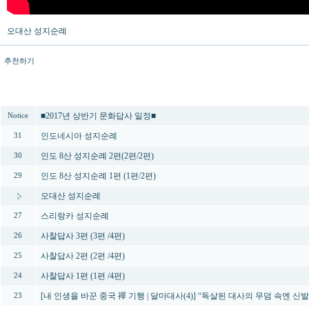
오대산 성지순례
추천하기
번호
제목
■2017년 상반기 문화답사 일정■
Notice
인도네시아 성지순례
31
인도 8산 성지순례 2편(2편/2편)
30
인도 8산 성지순례 1편 (1편/2편)
29
오대산 성지순례
스리랑카 성지순례
27
사찰답사 3편 (3편 /4편)
26
사찰답사 2편 (2편 /4편)
25
사찰답사 1편 (1편 /4편)
24
[내 인생을 바꾼 중국 禪 기행 | 달마대사(4)] “독살된 대사의 무덤 속엔 신발
23