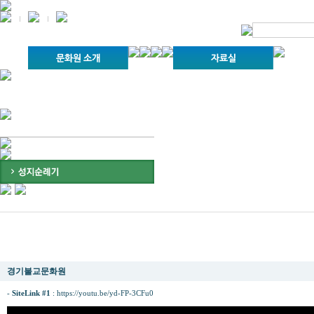
경기불교문화원 소개
강좌안내
문화답사안내
열린법회
문화원소식
회보
인사말
위빠사나 강좌
사찰문화답사기
금당포럼
문화원자료실(동영상)
사진자료실
설립이념
성지순례기
교계소식
조직구성
임원게시판
오늘의 일정
자유게시판
찾아오시는 길
오대산 성지순례
경기불교문화원
-
SiteLink #1
:
https://youtu.be/yd-FP-3CFu0