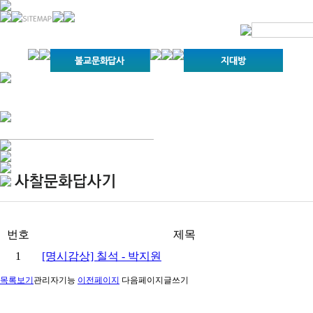
경기불교문화원 소개
강좌안내
문화답사안내
열린법회
문화원소식
회보
오늘의 부처님말씀
인사말
위빠사나 강좌
사찰문화답사기
금당포럼
문화원자료실(동영상)
사진자료실
경전강좌
설립이념
성지순례기
교계소식
조직구성
임원게시판
오늘의 일정
자유게시판
찾아오시는 길
번호
제목
1
[명시감상] 칠석 - 박지원
목록보기
관리자기능
이전페이지
다음페이지
글쓰기