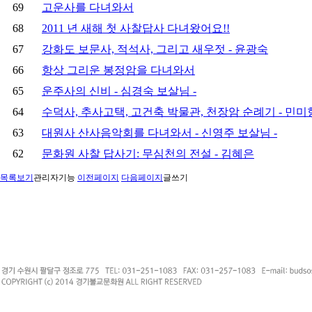
69
고운사를 다녀와서
68
2011 년 새해 첫 사찰답사 다녀왔어요!!
67
강화도 보문사, 적석사, 그리고 새우젓 - 윤광숙
66
항상 그리운 봉정암을 다녀와서
65
운주사의 신비 - 심경숙 보살님 -
64
수덕사, 추사고택, 고건축 박물관, 천장암 순례기 - 민미
63
대원사 산사음악회를 다녀와서 - 신영주 보살님 -
62
문화원 사찰 답사기: 무심천의 전설 - 김혜은
목록보기
관리자기능
이전페이지
다음페이지
글쓰기