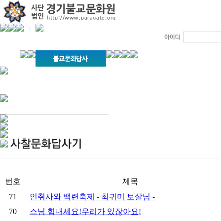
경기불교문화원 소개
강좌안내
문화답사안내
열린법회
문화원소식
회보
오늘의 부처님말씀
인사말
위빠사나 강좌
사찰문화답사기
금당포럼
문화원자료실(동영상)
사진자료실
경전강좌
설립이념
성지순례기
교계소식
조직구성
임원게시판
오늘의 일정
자유게시판
찾아오시는 길
번호
제목
71
인취사와 백련축제 - 최귀미 보살님 -
70
스님 힘내세요!우리가 있잖아요!