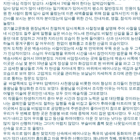
지만 내심 걱정이 앞섰다. 사찰에서 1박을 해야 한다는 압박감이랄까.......
답사 당일 비가 많이 내린다는 일기예보가 있어서인지 평소의 절반정도의 인원이 탑
원 한 사람이 함께 답사 길에 올랐는데 이른 새벽출발을 위해 잠을 설쳐서인지 이동 
간사를 보시는 분이 여자 분이었는데 답사를 위한 간식, 안내자료, 명찰, 참석자 파악
놀랐다.
경기불교문화원 원장님께서 친절하게 답사계획과 사찰정보를 설명해 주어 사찰을 답
네 시간정도 질주 끝에 일행을 실은 버스는 어느새 전라남도 비탈진 산길을 돌고 돌
듣던 대로 장엄하고 거대한 지리산의 모습이 한 눈에 들어왔다. 산과 산사이의 능선
하늘의 뭉게구름이 잘 어우러진 한없이 평화롭고 조용한 산골의 모습이었다.
먼저 도착한 곳은 벽송사라는 사찰이었는데 사찰 뒤 언덕위에 우뚝 솟은 노송 두 그루
가 인상적이었다. 스님이 우리일행을 위하여 시간을 내서 잠깐이지만 법문을 해 주셨
벽송사에서 걸어서 10여분정도 거리에 서암정사라는 곳에 들렀는데 벽송사 서쪽에 
이곳은 스님 몇 분이 10년을 넘게 정성을 모아 화강암으로 된 바위에 굴을 파고 그 
고 섬세한 불상들로 가득 차 탄성을 자아내게 했다. 바위에서 배어나오는 색감과 설
모습으로 보여 졌다. 고맙게도 이곳을 관리하는 보살님이 자세하게 조각에 관한 안내를
으로 통하는 창문도 있었다.
굴 바깥쪽에도 입구부터 암벽마다 사천왕상을 비롯한 여러 형상의 조각들이 천연암반
용왕님을 형상화한 조각도 보였다. 용왕님을 이곳에서 조각한 이유는 아직도 모르겠
어떻든 미술에 문외안인 내게는 모두 것이 예술작품 그대로였다.
이 작품들이 탄생하기까지 쏟아 부은 시간과 정성과 노력은 실로 대단했을 것이라
나는 결례인줄 알면서도 절하는 일행들 속을 비집고 들어가 후래쉬를 터트리며 몇 컷
이곳에서 점심을 비빔밥으로 공양했는데 주변경관이 좋아서인지 참으로 꿀맛이었다
우리가 두 번째로 향한 곳은 천왕봉 바로 아래 중턱에 자리 잡은 법계사였다. 두 시
비가 내리고 있어 우의를 입고 등산을 하여야했다. 더운 것 보다는 낫다는 생각으로
많지 않아 산행하기에는 그다지 어렵지 않았다. 부슬비에 흠뻑 젖은 나뭇잎사이로 
산속을 오르고 또 올랐다.
우의 속으로 땀이 흠씬 젖었지만 산속에서 배어나오는 특유의 냄새에 동화되어 큰 숨
비가 약간 내리지만 흥미롭고 마음 뿌듯한 산행이었다. 왜냐하면 첫째, 맹목적의 산