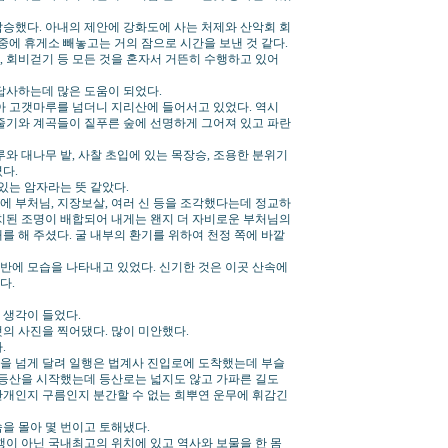
승했다. 아내의 제안에 강화도에 사는 처제와 산악회 회
중에 휴게소 빼놓고는 거의 잠으로 시간을 보낸 것 같다.
, 회비걷기 등 모든 것을 혼자서 거뜬히 수행하고 있어
사하는데 많은 도움이 되었다.
아 고갯마루를 넘더니 지리산에 들어서고 있었다. 역시
줄기와 계곡들이 짙푸른 숲에 선명하게 그어져 있고 파란
와 대나무 밭, 사찰 초입에 있는 목장승, 조용한 분위기
다.
있는 암자라는 뜻 같았다.
안에 부처님, 지장보살, 여러 신 등을 조각했다는데 정교하
치된 조명이 배합되어 내게는 왠지 더 자비로운 부처님의
 해 주셨다. 굴 내부의 환기를 위하여 천정 쪽에 바깥
에 모습을 나타내고 있었다. 신기한 것은 이곳 산속에
다.
는 생각이 들었다.
의 사진을 찍어댔다. 많이 미안했다.
.
간을 넘게 달려 일행은 법계사 진입로에 도착했는데 부슬
 등산을 시작했는데 등산로는 넓지도 않고 가파른 길도
안개인지 구름인지 분간할 수 없는 희뿌연 운무에 휘감긴
을 몰아 몇 번이고 토해냈다.
행이 아닌 국내최고의 위치에 있고 역사와 보물을 한 몸