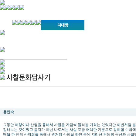
경기불교문화원 소개
강좌안내
문화답사안내
열린법회
문화원소식
회보
오늘의 부처님말씀
인사말
위빠사나 강좌
사찰문화답사기
금당포럼
문화원자료실(동영상)
사진자료실
경전강좌
설립이념
성지순례기
교계소식
조직구성
임원게시판
오늘의 일정
자유게시판
찾아오시는 길
사찰답사기(서암정사,벽송사,법계사,대원사,내원사)/김용환
용민숙
그동안 여행이나 산행을 통해서 사찰을 가끔씩 둘러볼 기회는 있었지만 이번처럼 
접해보는 것이었고 불자가 아닌 나로서는 사실 조금 어색한 기분으로 참여할 수밖에
매월 한 번씩 산악회를 통해서 원거리 산행을 하던 중에 지리산 천왕봉 등산과 사찰