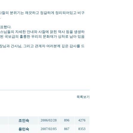
 사찰의 분위기는 깨끗하고 정갈하게 정리되어있고 비구
.
표했다.
스님들의 자세한 안내와 사찰에 얽힌 역사 등을 생생하
 소실된 국보급의 훌륭한 우리의 문화재가 상처로 남아 있음
.
장님과 간사님, 그리고 관계자 여러분께 깊은 감사를 드
목록보기
작성자
작성일
추천
조회
조인숙
2006/02/28
896
4276
용민숙
2007/02/05
867
8353