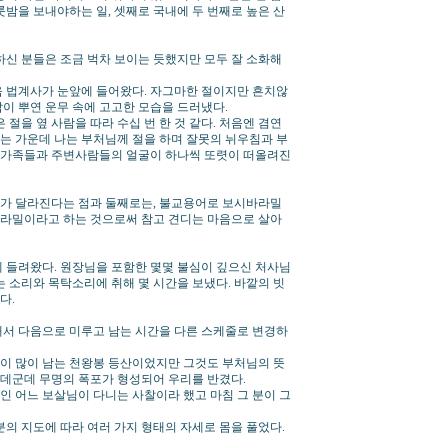
밤을 보내야하는 일, 셋째로 국내에 두 번째로 높은 산
하신 분들은 조금 벅차 보이는 듯했지만 모두 잘 소화해
음 법계사가 눈앞에 들어왔다. 자그마한 절이지만 흔치않
석탑이 뿌연 운무 속에 고고한 모습을 드러냈다.
절을 옆 사람을 따라 수십 번 한 것 같다. 처음엔 겸연
는 가운데 나는 부처님께 절을 하며 잘못의 뉘우침과 부
. 가족들과 주변사람들의 얼굴이 하나씩 또렷이 떠올려진
과가 달라진다는 점과 둘째로는, 불교용어로 보시바라밀
바라밀이라고 하는 것으로써 참고 견디는 마음으로 살아
 들려왔다. 원장님을 포함한 몇몇 불심이 깊으신 처사님
 소리와 목탁소리에 취해 몇 시간을 보냈다. 바깥의 빗
다.
해서 다음으로 미루고 남는 시간을 다른 스케줄로 변경하
움이 많이 남는 천왕봉 등산이었지만 그것도 부처님의 뜻
군데군데 무명의 폭포가 형성되어 우리를 반겼다.
 어느 보살님이 다니는 사찰이라 했고 마침 그 분이 그
의 지도에 따라 여러 가지 형태의 자세로 몸을 풀었다.