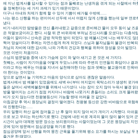
에 지닌 법계사를 답사할 수 있다는 점과 둘째로는 난생처음 겪게 되는 사찰에서 하룻
을 정복한다는 세 가지 과제가 있기 때문이었다.
더구나 아내와 처제가 함께 할 수 있어 기쁨이 배가될 수밖에.......
나는 평소 산행을 하는 편이어서 선두에 서서 어렵지 않게 산행을 했는데 일부 연로
냈다.
비가 내리지만 땀방울은 연신 흘러내렸고 갈증으로 준비해간 물이 모두 동이 날 즈
은 적멸보궁이라고 했다. 사찰 뒤 큰 바위위에 부처님 진신사리를 모셨다는 다층
어둠이 깔리더니 산속은 금방 적막한 밤이 되었다. 밤 예불시간에 나는 배우지도 않은 
쩍어 망설이다가 후에는 자연스럽게 하게 되었다. 스님과 불자님들의 불경이 반복되
처님의 자비에 대한 감사와, 나와 가족의 건강과 행복을 위하여 정성을 모아 빌었다
것은 이번이 처음이다.
스님의 법문말씀 중에 내가 가슴에 깊이 와 닿아 새기고 온 것은 세 가지다.
첫째는, 사람이 자기마음을 어떻게 두었느냐에 따라 주변의 인연들의 화답이나 결
이라고 하는 베푸는 마음을 지녀서 실천해야한 다는 점과 셋째는 불교용어로 인욕
야 한다는 것이었다.
앞으로 살면서 늘 기억하고 마음의 양식으로 삼아도 괜찮은 말씀이다.
법계사에서 밤 예불이 있었음에도 새벽 4시부터 여지없이 목탁소리가 생생히 귓가에
들은 살며시 새벽예불참여를 위해서 나가셨다. 나는 잠이 오지 않아 누워서 불경 읽는
방울 떨어지는 소리가 점점 커지더니 바람에 나뭇가지 흔들리는 소리도 크게 몰려왔
비가 오지 않는다면 천왕봉등산이 가능할 텐데 어려울 것 같았다.
아침공양 후 역시 원장님의 결정이 떨어졌다. 천왕봉 등산은 강한 비바람으로 위험
여 진행한다는.......
우리 일행이 하산 길에 접어들고 난 후 얼마 되지 않아 비가 개이기 시작했다. 아쉬
으로 보고 우리는 하산하기로 했다. 간밤에 내린 비로 계곡의 물이 많이 불어 있어 
시간이 남아 대체된 방문 장소는 보리원이라는 사찰이었는데 그 곳은 원장님의 지인인
곳에 있어 방문해서 점심공양을 하기로 했다.
점심공양에 앞서 산행을 하며 뭉친 근육을 풀기위해 평소 요가를 하시는 보살님 두 분
즐거운 한 때였다.