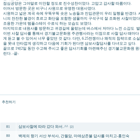
점심공양은 그야말로 미안할 정도로 진수성찬이었다. 고맙고 감사할 따름이다.
이어서 방문한 곳은 비구니 사원으로 유명한 대원사였다.
시원하고 넓은 계곡 속에 우뚝우뚝 솟은 노송들과 진입관문이 우리 일행을 반겼다.
니의 잔잔한 불경이 흐르고 화단을 포함한 샘물까지 구석구석 잘 조화된 사찰이었다
조용한 가운데 템플스테이 수료식 하는 모습도 보였다.
마지막으로 내원사를 방문하고 귀경길에 올랐는데 버스에서 저마다 느낀 소감도 발
이번 사찰 답사를 통해서 경기불교문화원 주관행사라는 이점으로 사찰 답사 때마다 
게 듣고 볼 수 있어서 너무 좋았던 것 같다. 다만, 6.25전쟁이나 왜적의 침략으로
을 못내 안타깝게 생각하고 다음에 기회가 된다면 삼보사찰답사를 다녀오고 싶다
끝으로 1박2일 동안 수고해 주시고 좋은 답사기회를 마련해주신 경기불교문화원 원
린다. -끝-
추천하기
번호
제목
삼보사찰에 따라 갔다 와서..^^
81
[2]
백제의 향기 서산 부석사, 간월암, 마애삼존불 답사를 마치고-홍인숙
80