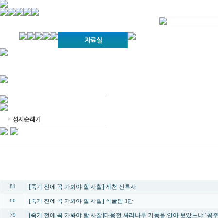
경기불교문화원 소개
강좌안내
문화답사안내
열린법회
문화원소식
회보
오늘의 부처님말씀
인사말
위빠사나 강좌
사찰문화답사기
금당포럼
문화원자료실(동영상)
사진자료실
경전강좌
설립이념
성지순례기
교계소식
조직구성
임원게시판
오늘의 일정
자유게시판
찾아오시는 길
번호
제목
[죽기 전에 꼭 가봐야 할 사찰] 제천 신륵사
81
[죽기 전에 꼭 가봐야 할 사찰] 석굴암 1탄
80
[죽기 전에 꼭 가봐야 할 사찰]대웅전 싸리나무 기둥을 안아 보았느냐 ‘공주
79