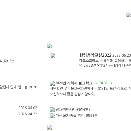
 부처님말씀
동영상)
실
좌
힐링음악교실2022
2022.06.23
일(일) ...
메조소프라노 김혜은과 함께하는 힐
년 6월28일 오후2시공개강좌 매주화
2020년 개척자 불교학교...
2020.07.13
사찰답사 안내 일 정: 2026
사단법인 경기불교문화원에서는 8월1일(토)개강으로 
모집하오니 많은 관심과 참여있...
2026.06.02
2019위빠사나강좌안내
2026.04.22
다문화가족을 위한 108행복...