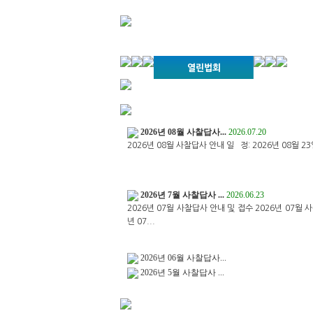
경기불교문화원 소개
강좌안내
문화답사안내
열린법회
문화원소식
회보
오늘의
인사말
위빠사나 강좌
사찰문화답사기
금당포럼
문화원자료실(
사진자료
경전강
설립이념
2026년 08월 사찰답사...
성지순례기
2026.07.20
교계소식
2026년 08월 사찰답사 안내 일 정: 2026년 08월 23
조직구성
임원게시판
오늘의 일정
자유게시판
2026년 7월 사찰답사 ...
2026.06.23
찾아오시는 길
2026년 07월 사찰답사 안내 및 접수 2026년 07월 
년 07...
2026년 06월 사찰답사...
2026년 5월 사찰답사 ...